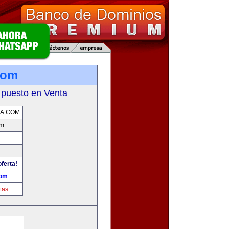
com
 puesto en Venta
TA.COM
om
oferta!
com
tas