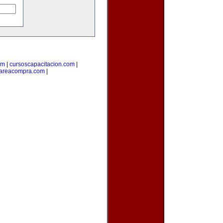
om
|
cursoscapacitacion.com
|
areacompra.com
|