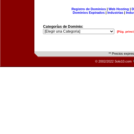
Registro de Dominios
|
Web Hosting
|
D
Dominios Expirados
|
Industrias
|
Indu
Categorías de Dominio:
[Pág. princi
** Precios expre
© 2002/2022 Solo10.com