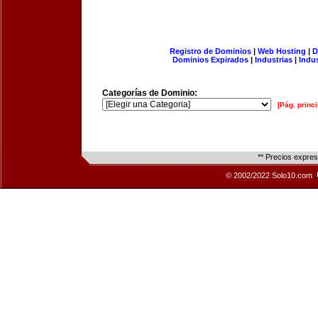
Registro de Dominios
|
Web Hosting
|
D
Dominios Expirados
|
Industrias
|
Indu
Categorías de Dominio:
[Pág. princi
** Precios expre
© 2002/2022 Solo10.com