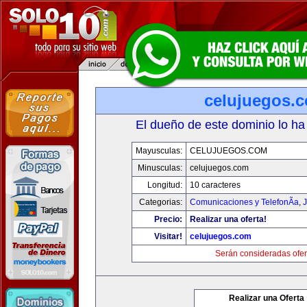
celujuegos.
El dueño de este dominio lo ha
Mayusculas:
CELUJUEGOS.COM
Minusculas:
celujuegos.com
Longitud:
10 caracteres
Categorias:
Comunicaciones y TelefonÃ­a
,
J
Precio:
Realizar una oferta!
Visitar!
celujuegos.com
Serán consideradas ofer
Realizar una Oferta