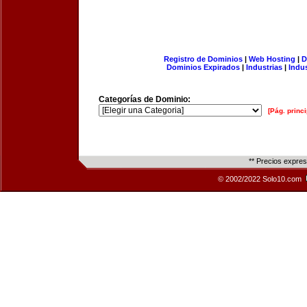
Registro de Dominios
|
Web Hosting
|
D
Dominios Expirados
|
Industrias
|
Indu
Categorías de Dominio:
[Pág. princi
** Precios expre
© 2002/2022 Solo10.com