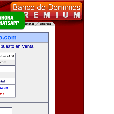
o.com
 puesto en Venta
ICO.COM
.com
rta!
o.com
tas