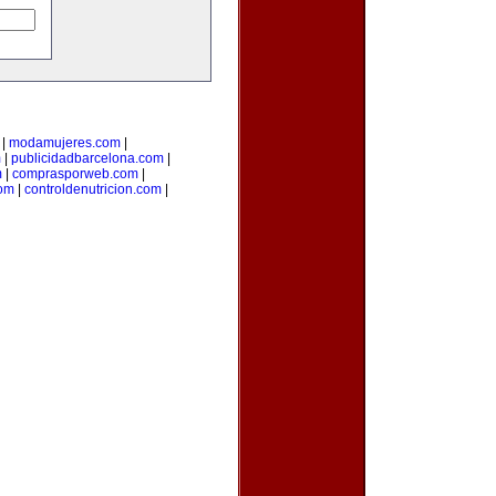
|
modamujeres.com
|
m
|
publicidadbarcelona.com
|
m
|
comprasporweb.com
|
com
|
controldenutricion.com
|