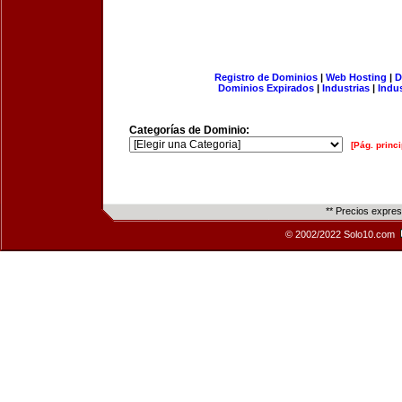
Registro de Dominios
|
Web Hosting
|
D
Dominios Expirados
|
Industrias
|
Indu
Categorías de Dominio:
[Pág. princi
** Precios expre
© 2002/2022 Solo10.com